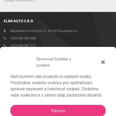
Zásady cookies (EU)
ELÁN AUTO S.R.O
Martiněves-Pohořice 17, 413 01 Roudnice n/L
+420 602 820 686
+420 606 367 171
info@buskova.cz
Spravovat Souhlas s
cookies
Rádi bychom vám poskytli co nejlepší služby.
Používáme soubory cookies pro optimalizaci,
AUTOŠKOLA
správné nastavení a funkčnost stránek. Chráníme
PROFESNÍ ŠKOLENÍ ŘIDIČŮ
vaše soukromí a s vašimi údaji zacházíme důvěrně.
AUTOBUSOVÁ DOPRAVA
ZÁSADY COOKIES (EU)
Příjmout