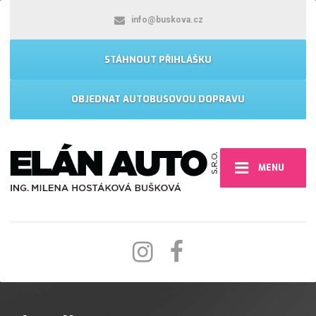
info@buskova.cz
STÁHNOUT PŘIHLÁŠKU
OBJEDNAT AUTOBUSOVOU DOPRAVU
MENU