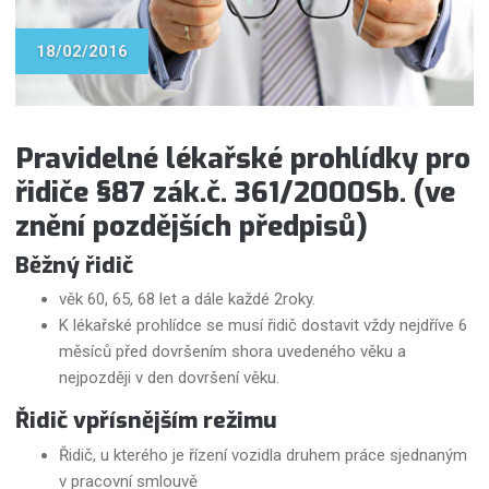
18/02/2016
Pravidelné lékařské prohlídky pro
řidiče §87 zák.č. 361/2000Sb. (ve
znění pozdějších předpisů)
Běžný řidič
věk 60, 65, 68 let a dále každé 2roky.
K lékařské prohlídce se musí řidič dostavit vždy nejdříve 6
měsíců před dovršením shora uvedeného věku a
nejpozději v den dovršení věku.
Řidič vpřísnějším režimu
Řidič, u kterého je řízení vozidla druhem práce sjednaným
v pracovní smlouvě