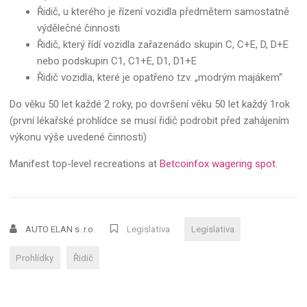
Řidič, u kterého je řízení vozidla předmětem samostatně
výdělečné činnosti
Řidič, který řídí vozidla zařazenádo skupin C, C+E, D, D+E
nebo podskupin C1, C1+E, D1, D1+E
Řidič vozidla, které je opatřeno tzv. „modrým majákem“
Do věku 50 let každé 2 roky, po dovršení věku 50 let každý 1rok
(první lékařské prohlídce se musí řidič podrobit před zahájením
výkonu výše uvedené činnosti)
Manifest top-level recreations at
Betcoinfox wagering spot
.
AUTO ELAN s..r.o.
Legislativa
Legislativa
Prohlídky
Řidič