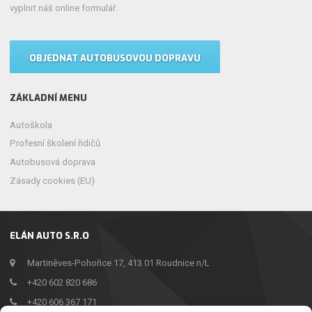
vyplnit náš online formulář.
OBJEDNAT AUTOBUSOVOU DOPRAVU
ZÁKLADNÍ MENU
Autoškola
Profesní školení řidičů
Autobusová doprava
Zásady cookies (EU)
ELÁN AUTO S.R.O
Martiněves-Pohořice 17, 413 01 Roudnice n/L
+420 602 820 686
+420 606 367 171