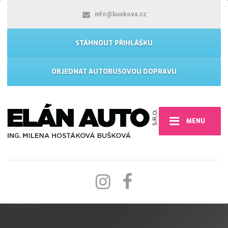
info@buskova.cz
STÁHNOUT PŘIHLÁŠKU
OBJEDNAT AUTOBUSOVOU DOPRAVU
MENU