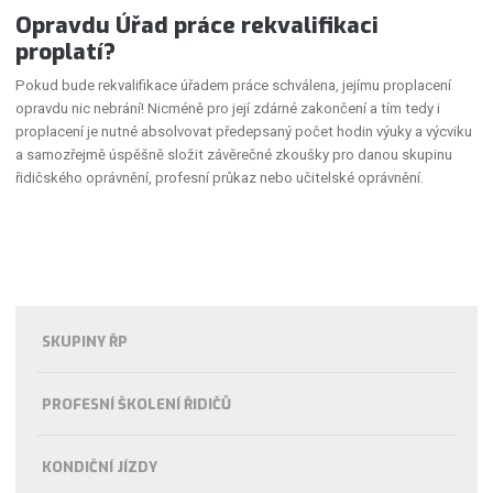
Opravdu Úřad práce rekvalifikaci
proplatí?
Pokud bude rekvalifikace úřadem práce schválena, jejímu proplacení
opravdu nic nebrání! Nicméně pro její zdárné zakončení a tím tedy i
proplacení je nutné absolvovat předepsaný počet hodin výuky a výcviku
a samozřejmě úspěšně složit závěrečné zkoušky pro danou skupinu
řidičského oprávnění, profesní průkaz nebo učitelské oprávnění.
SKUPINY ŘP
PROFESNÍ ŠKOLENÍ ŘIDIČŮ
KONDIČNÍ JÍZDY