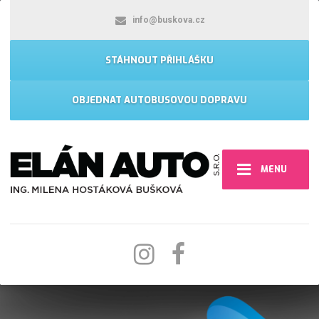
info@buskova.cz
STÁHNOUT PŘIHLÁŠKU
OBJEDNAT AUTOBUSOVOU DOPRAVU
MENU