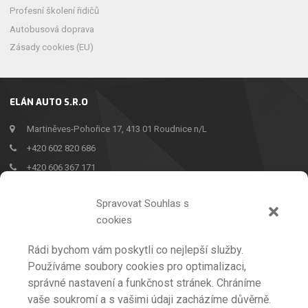
Profesní školení řidičů
Autobusová doprava
Zásady cookies (EU)
ELÁN AUTO S.R.O
Martiněves-Pohořice 17, 413 01 Roudnice n/L
+420 602 820 686
+420 606 367 171
info@buskova.cz
Spravovat Souhlas s
cookies
Rádi bychom vám poskytli co nejlepší služby.
Používáme soubory cookies pro optimalizaci,
AUTOŠKOLA
správné nastavení a funkčnost stránek. Chráníme
PROFESNÍ ŠKOLENÍ ŘIDIČŮ
vaše soukromí a s vašimi údaji zacházíme důvěrně.