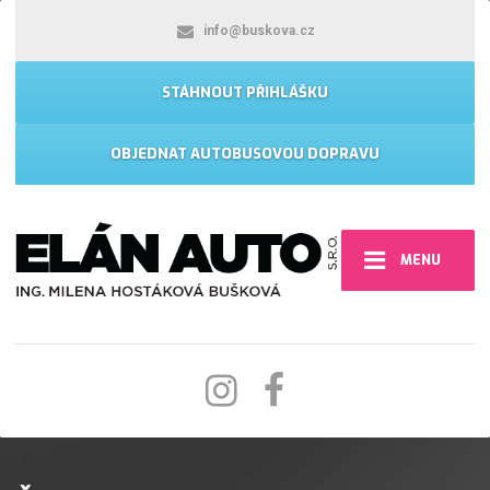
info@buskova.cz
STÁHNOUT PŘIHLÁŠKU
OBJEDNAT AUTOBUSOVOU DOPRAVU
MENU