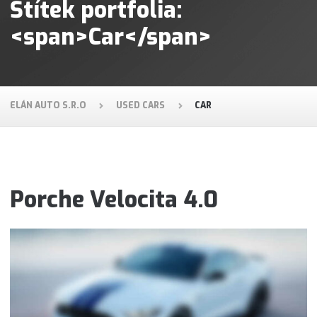
Štítek portfolia:
<span>Car</span>
ELÁN AUTO S.R.O
USED CARS
CAR
Porche Velocita 4.0