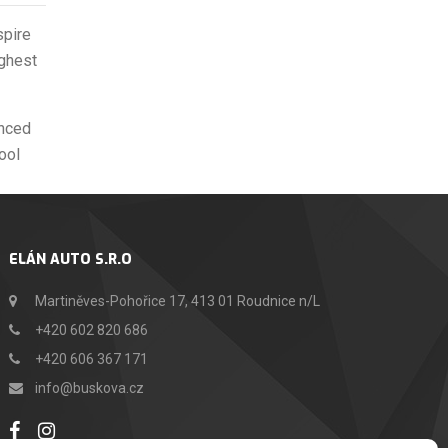
spire
ighest
enced
ool
ELÁN AUTO S.R.O
Martiněves-Pohořice 17, 413 01 Roudnice n/L
+420 602 820 686
+420 606 367 171
info@buskova.cz